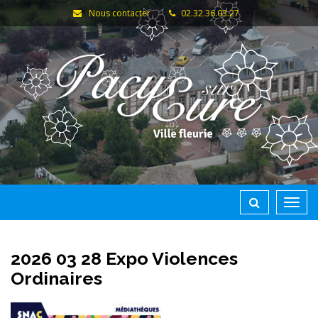
Gestion des traceurs
Nous contacter
02.32.36.03.27
Toggl
navig
2026 03 28 Expo Violences
Ordinaires