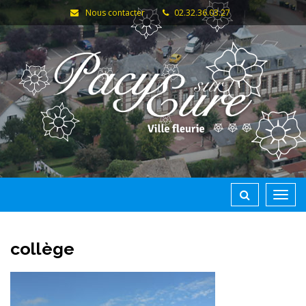
Gestion des traceurs
Nous contacter
02.32.36.03.27
Toggl
navig
collège