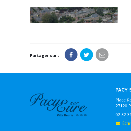
Partager sur :
PACY-
Place R
27120 P
02 32 3
Écrir