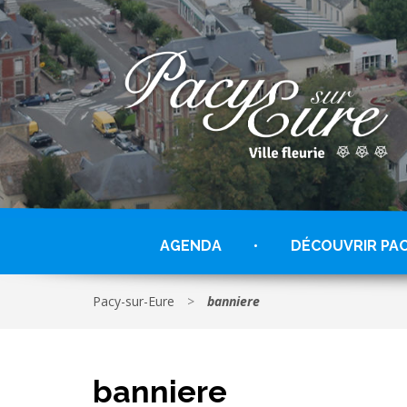
Gestion des traceurs
AGENDA
DÉCOUVRIR PA
Pacy-sur-Eure
>
banniere
banniere