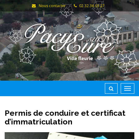
Gestion des traceurs
Nous contacter
02.32.36.03.27
Toggl
navig
Permis de conduire et certificat
d’immatriculation