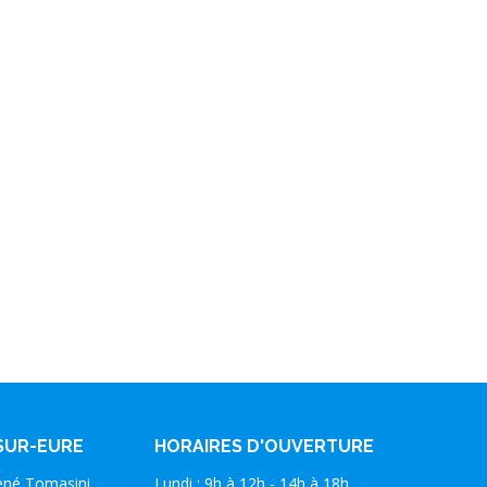
SUR-EURE
HORAIRES D'OUVERTURE
ené Tomasini,
Lundi : 9h à 12h - 14h à 18h