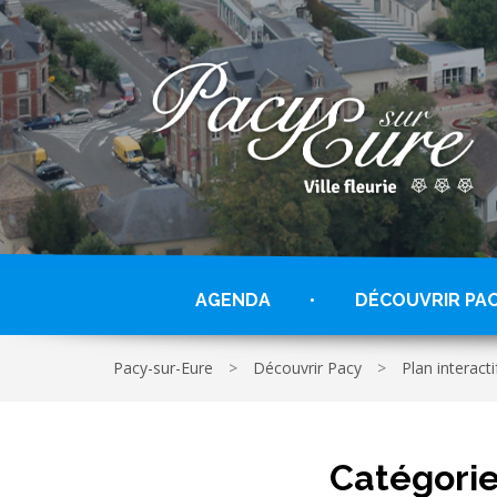
Gestion des traceurs
AGENDA
DÉCOUVRIR PA
Pacy-sur-Eure
>
Découvrir Pacy
>
Plan interactif
Catégorie