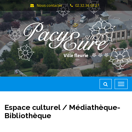
Gestion des traceurs
Nous contacter
02.32.36.03.27
Toggl
navig
Espace culturel / Médiathèque-
Bibliothèque