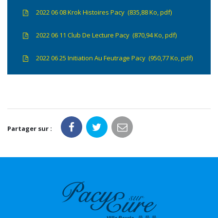
2022 06 08 Krok Histoires Pacy
835,88
Ko
, pdf
2022 06 11 Club De Lecture Pacy
870,94
Ko
, pdf
2022 06 25 Initiation Au Feutrage Pacy
950,77
Ko
, pdf
Partager sur :