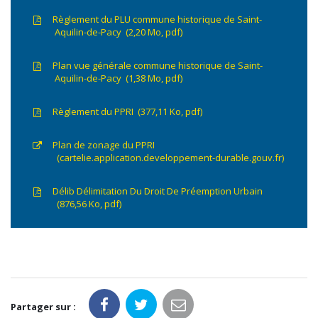
Règlement du PLU commune historique de Saint-
Aquilin-de-Pacy
2,20
Mo
, pdf
Plan vue générale commune historique de Saint-
Aquilin-de-Pacy
1,38
Mo
, pdf
Règlement du PPRI
377,11
Ko
, pdf
Plan de zonage du PPRI
cartelie.application.developpement-durable.gouv.fr
Délib Délimitation Du Droit De Préemption Urbain
876,56
Ko
, pdf
Partager sur :