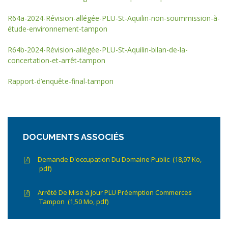
R64a-2024-Révision-allégée-PLU-St-Aquilin-non-soummission-à-
étude-environnement-tampon
R64b-2024-Révision-allégée-PLU-St-Aquilin-bilan-de-la-
concertation-et-arrêt-tampon
Rapport-d’enquête-final-tampon
DOCUMENTS ASSOCIÉS
Demande D'occupation Du Domaine Public
18,97
Ko
,
pdf
Arrêté De Mise à Jour PLU Préemption Commerces
Tampon
1,50
Mo
, pdf