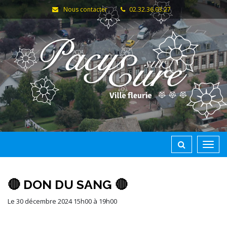
Gestion des traceurs
Nous contacter
02.32.36.03.27
Toggl
navig
🔴 DON DU SANG 🔴
Le
30
décembre
2024
15h00 à 19h00