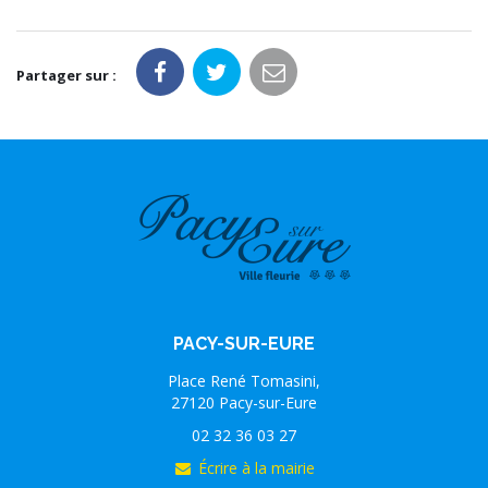
Partager sur :
PACY-SUR-EURE
Place René Tomasini,
27120 Pacy-sur-Eure
02 32 36 03 27
Écrire à la mairie