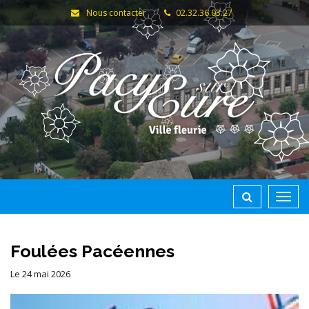
Gestion des traceurs
Nous contacter
02.32.36.03.27
Toggl
navig
Foulées Pacéennes
Le
24
mai
2026