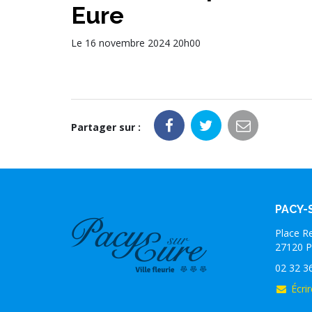
Eure
Le
16
novembre
2024
20h00
Partager sur :
PACY-
Place R
27120 P
02 32 3
Écrir