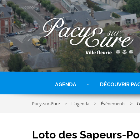
Gestion des traceurs
AGENDA
DÉCOUVRIR PA
Pacy-sur-Eure
>
L’agenda
>
Événements
>
L
Loto des Sapeurs-Po