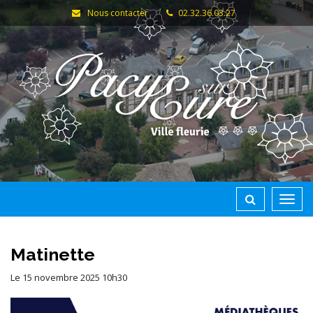
Gestion des traceurs
Nous contacter
02.32.36.03.27
Toggl
navig
Matinette
Le
15
novembre
2025
10h30