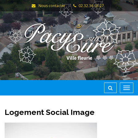
Gestion des traceurs
Nous contacter
02.32.36.03.27
Toggl
navig
Logement Social Image